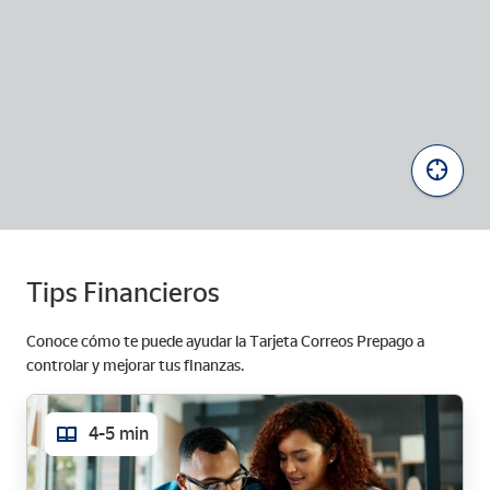
B
u
s
c
a
r
m
Tips Financieros
i
u
b
Conoce cómo te puede ayudar la Tarjeta Correos Prepago a
i
controlar y mejorar tus finanzas.
c
a
c
i
4-5 min
ó
n