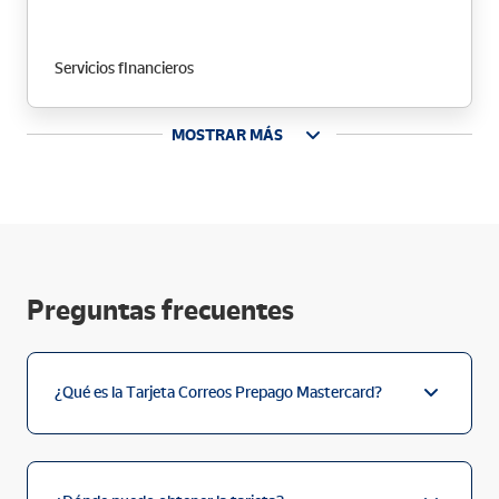
gastos con la Tarjeta Correos
Prepago
Servicios financieros
MOSTRAR MÁS
Preguntas frecuentes
¿Qué es la Tarjeta Correos Prepago Mastercard?