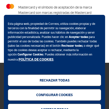
Mastercard y el símbolo de aceptación de la marca
Mastercard son marcas registradas de Mastercard
International Incorporated.
Esta página web, propiedad de Correos, utiliza cookies propias y de
Bnext Electronic Issuer, E.D.E., S.L. emite su Tarjeta
terceros con la finalidad de permitir su navegación, elaborar
Correos Prepago Mastercard® conforme a una licencia de
información estadística, analizar sus hábitos de navegación y servir
publicidad personalizada. Puedes hacer clic en
Aceptar todas
para
Mastercard®, estando registrada y autorizada por el
permitir el uso de todas las cookies. También puedes rechazar todas
Banco de España con número de licencia 6717.
(salvo las cookies necesarias) en el botón
Rechazar todas
, o elegir qué
tipo de cookies deseas aceptar o rechazar, mediante la
opción
Configurar Cookies
. Puedes obtener más información en
POLÍTICA DE COOKIES
nuestra
.
RECHAZAR TODAS
Política de cookies
CONFIGURAR COOKIES
Aviso legal
Privacidad web